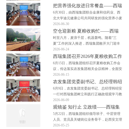
夺取夏粮收购攻坚战主动权。面粉加工板块：
把营养强化放进日常餐盘——西瑞
以收保产，筑牢粮头食尾收购链直通生产链，
集团召开活性叶酸面粉试吃启动会
6月30日，由西瑞集团联合金康和信药业、西
原粮稳则加工稳。集团各面粉工厂把夏粮收购
北大学迪元健康公司共同研发的强化营养小麦
视为全年原料保供…
粉——活性叶酸面粉正式进入重点人群试吃与
2026-06-30
健康数据采集阶段，一场将营养健康“端上”餐
空仓迎新粮 夏粮收购忙——西瑞
桌的启动会正式拉开帷幕。 随着“健康中国”战
集团夏粮收购有序开展
时至六月，麦浪千层，机器轰鸣。随着“三
略的深入推进，如何让营养摄入更精准、更便
夏”工作的深入推进，西瑞集团敞开大门迎丰
捷，已…
收，全面开启2026年夏粮收购工作。敞开收购
2026-06-24
尽管来送 为确保夏粮收购高效开展，西瑞集
西瑞集团召开2026年夏粮收购工作
团实施“早动员、早部署、早启动”策略，对所
会议
6月15日，西瑞集团组织召开夏粮收购工作会
有输送设备、检化验仪器进行检修与校准，48
议，传达落实农发集团相关会议精神，全面安
万吨仓容“…
排部署本年度夏粮收购各项工作。西瑞集团党
2026-06-15
委书记、董事长、总经理樊健出席会议并讲
农发集团党委副书记、总经理韩绍
话，总会计师郭晓凤主持会议。 会议分析了
安一行到西瑞集团调研督导树立和
6月9日，农发集团党委副书记、总经理韩绍安
2026年小麦产区情况及市场形势，宣读了集团
践行正确政绩观学习教育
一行对西瑞集团树立和践行正确政绩观学习教
夏粮收购工作方…
育进行调研督导。西瑞集团党委书记、董事
2026-06-09
长、总经理樊健一同调研并详细介绍学习教育
观镜鉴 知行止 立政绩——西瑞集
开展情况和企业生产经营情况。 督导组通过
团赴西安文理学院警示教育基地参
5月22日，西瑞集团组织领导班子、中层管理
走访生产一线、谈心谈话和交流研讨的方式全
观学习
人员、党员及关键岗位业务骨干，赴西安文理
面了解学习教育…
学院西安市警示教育基地，开展了一场以“为
2026-05-25