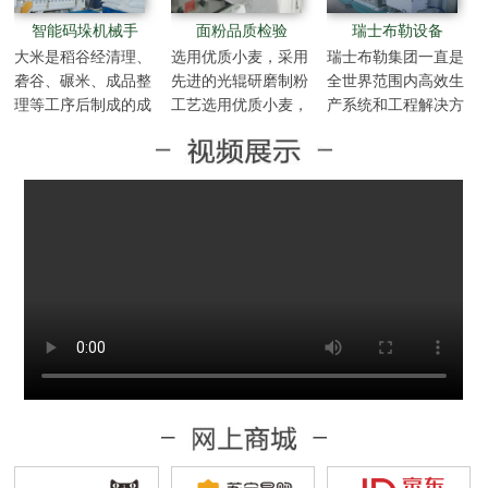
智能码垛机械手
面粉品质检验
瑞士布勒设备
大米是稻谷经清理、
选用优质小麦，采用
瑞士布勒集团一直是
砻谷、碾米、成品整
先进的光辊研磨制粉
全世界范围内高效生
理等工序后制成的成
工艺选用优质小麦，
产系统和工程解决方
品中的成品。
采用先进的光辊研磨
案的技术合作伙伴，
制粉工艺选用优质小
为粮食与食品等工业
麦，采用先进的光辊
设计和建造世界一流
研磨制粉工艺选用优
的机械设备。布勒是
质小麦，采用先进的
全球最大的谷物加工
光辊研磨制粉工艺选
技术中心，是最先进
用优质小麦，采用先
最经济的工业麦芽加
进的光辊研磨制粉工
工和酿造加工车间系
艺选用优质小麦，采
统…
用先进的光辊研磨制
粉工艺