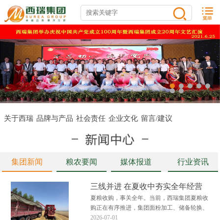
关于西瑞
品牌与产品
社会责任
企业文化
留言/建议
集团新闻
粮农要闻
媒体报道
行业资讯
三线并进 在夏收中夯实全年经营
底盘
夏粮收购，事关全年。当前，西瑞集团夏粮收
购正在有序推进，集团面粉加工、储备轮换、
粮食贸易三大板块多点发力、高效衔接，全力
2026-07-01