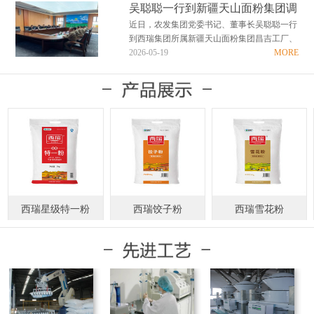
国护粮责在肩，清廉务实创实绩”为主题的警
吴聪聪一行到新疆天山面粉集团调
示教育活动。 走进警示教育基地，在讲解员
研慰问
近日，农发集团党委书记、董事长吴聪聪一行
的引导下，全体人员依次参观了“省、心、
到西瑞集团所属新疆天山面粉集团昌吉工厂、
律、诫、儆、光…
喀什工厂调研企业生产经营情况，并深入生产
2026-05-19
MORE
一线看望慰问干部职工。 吴聪聪对新疆天山
面粉集团近年来取得的优异成绩给予充分肯
定。他指出，天山面粉集团扎根边疆六十载，
全体干部职工实…
西瑞星级特一粉
西瑞饺子粉
西瑞雪花粉