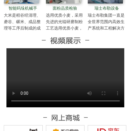
智能码垛机械手
面粉品质检验
瑞士布勒设备
大米是稻谷经清理、
选用优质小麦，采用
瑞士布勒集团一直是
砻谷、碾米、成品整
先进的光辊研磨制粉
全世界范围内高效生
理等工序后制成的成
工艺选用优质小麦，
产系统和工程解决方
品中的成品。
采用先进的光辊研磨
案的技术合作伙伴，
制粉工艺选用优质小
为粮食与食品等工业
麦，采用先进的光辊
设计和建造世界一流
研磨制粉工艺选用优
的机械设备。布勒是
质小麦，采用先进的
全球最大的谷物加工
光辊研磨制粉工艺选
技术中心，是最先进
用优质小麦，采用先
最经济的工业麦芽加
进的光辊研磨制粉工
工和酿造加工车间系
艺选用优质小麦，采
统…
用先进的光辊研磨制
粉工艺