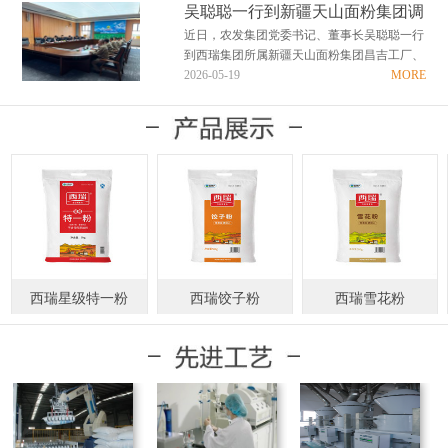
国护粮责在肩，清廉务实创实绩”为主题的警
吴聪聪一行到新疆天山面粉集团调
示教育活动。 走进警示教育基地，在讲解员
研慰问
近日，农发集团党委书记、董事长吴聪聪一行
的引导下，全体人员依次参观了“省、心、
到西瑞集团所属新疆天山面粉集团昌吉工厂、
律、诫、儆、光…
喀什工厂调研企业生产经营情况，并深入生产
2026-05-19
MORE
一线看望慰问干部职工。 吴聪聪对新疆天山
面粉集团近年来取得的优异成绩给予充分肯
定。他指出，天山面粉集团扎根边疆六十载，
全体干部职工实…
西瑞星级特一粉
西瑞饺子粉
西瑞雪花粉