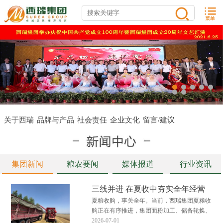
关于西瑞
品牌与产品
社会责任
企业文化
留言/建议
集团新闻
粮农要闻
媒体报道
行业资讯
三线并进 在夏收中夯实全年经营
底盘
夏粮收购，事关全年。当前，西瑞集团夏粮收
购正在有序推进，集团面粉加工、储备轮换、
粮食贸易三大板块多点发力、高效衔接，全力
2026-07-01