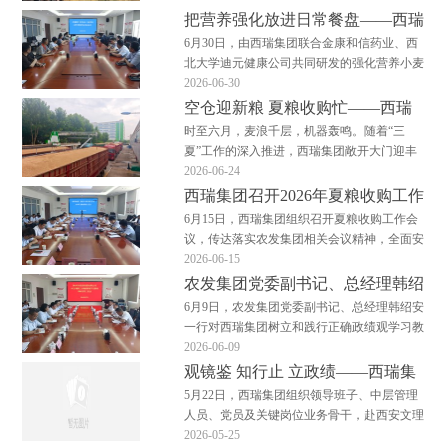
夺取夏粮收购攻坚战主动权。面粉加工板块：
把营养强化放进日常餐盘——西瑞
以收保产，筑牢粮头食尾收购链直通生产链，
集团召开活性叶酸面粉试吃启动会
6月30日，由西瑞集团联合金康和信药业、西
原粮稳则加工稳。集团各面粉工厂把夏粮收购
北大学迪元健康公司共同研发的强化营养小麦
视为全年原料保供…
粉——活性叶酸面粉正式进入重点人群试吃与
2026-06-30
健康数据采集阶段，一场将营养健康“端上”餐
空仓迎新粮 夏粮收购忙——西瑞
桌的启动会正式拉开帷幕。 随着“健康中国”战
集团夏粮收购有序开展
时至六月，麦浪千层，机器轰鸣。随着“三
略的深入推进，如何让营养摄入更精准、更便
夏”工作的深入推进，西瑞集团敞开大门迎丰
捷，已…
收，全面开启2026年夏粮收购工作。敞开收购
2026-06-24
尽管来送 为确保夏粮收购高效开展，西瑞集
西瑞集团召开2026年夏粮收购工作
团实施“早动员、早部署、早启动”策略，对所
会议
6月15日，西瑞集团组织召开夏粮收购工作会
有输送设备、检化验仪器进行检修与校准，48
议，传达落实农发集团相关会议精神，全面安
万吨仓容“…
排部署本年度夏粮收购各项工作。西瑞集团党
2026-06-15
委书记、董事长、总经理樊健出席会议并讲
农发集团党委副书记、总经理韩绍
话，总会计师郭晓凤主持会议。 会议分析了
安一行到西瑞集团调研督导树立和
6月9日，农发集团党委副书记、总经理韩绍安
2026年小麦产区情况及市场形势，宣读了集团
践行正确政绩观学习教育
一行对西瑞集团树立和践行正确政绩观学习教
夏粮收购工作方…
育进行调研督导。西瑞集团党委书记、董事
2026-06-09
长、总经理樊健一同调研并详细介绍学习教育
观镜鉴 知行止 立政绩——西瑞集
开展情况和企业生产经营情况。 督导组通过
团赴西安文理学院警示教育基地参
5月22日，西瑞集团组织领导班子、中层管理
走访生产一线、谈心谈话和交流研讨的方式全
观学习
人员、党员及关键岗位业务骨干，赴西安文理
面了解学习教育…
学院西安市警示教育基地，开展了一场以“为
2026-05-25