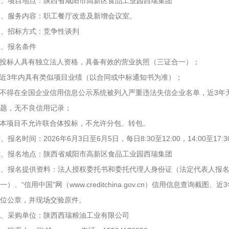
二、项目地点：陕西省咸阳市高新区食品工业园西瑞集团
三、服务内容：职工餐厅改造及新增会议室。
四、招标方式：竞争性谈判
五、报名条件
1.投标人具有独立法人资格，具备有效的营业执照（三证合一）；
.近
3
年内具有类似项目业绩（以合同或中标通知书为准）；
3.不得在全国企业信用信息公示系统被列入严重违法失信企业名单，近
3
年
题，无不良信用记录；
.本项目不允许联合体投标，不允许分包、转包。
六、报名时间：
2026
年
6
月
3
日至
6
月
5
日，每日
8:30
至
12:00
，
14:00
至
17:3
七、报名地点：陕西省咸阳市高新区食品工业园西瑞集团
八、报名提供资料：法人授权委托书和委托代理人身份证（法定代表人报
）、“信用中国”网（www.creditchina.gov.cn）信用信息查询截图、近
3
位公章，并现场交验原件。
九、采购单位：陕西西瑞粮油工业有限公司