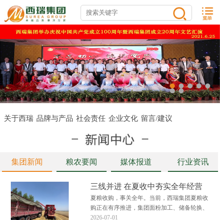
关于西瑞
品牌与产品
社会责任
企业文化
留言/建议
集团新闻
粮农要闻
媒体报道
行业资讯
三线并进 在夏收中夯实全年经营
底盘
夏粮收购，事关全年。当前，西瑞集团夏粮收
购正在有序推进，集团面粉加工、储备轮换、
粮食贸易三大板块多点发力、高效衔接，全力
2026-07-01