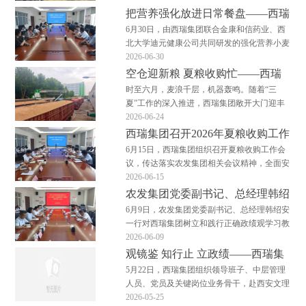
夺取夏粮收购攻坚战主动权。面粉加工板块：
把营养强化放进日常餐盘——西瑞
以收保产，筑牢粮头食尾收购链直通生产链，
集团召开活性叶酸面粉试吃启动会
6月30日，由西瑞集团联合金康和信药业、西
原粮稳则加工稳。集团各面粉工厂把夏粮收购
北大学迪元健康公司共同研发的强化营养小麦
视为全年原料保供…
粉——活性叶酸面粉正式进入重点人群试吃与
2026-06-30
健康数据采集阶段，一场将营养健康“端上”餐
空仓迎新粮 夏粮收购忙——西瑞
桌的启动会正式拉开帷幕。 随着“健康中国”战
集团夏粮收购有序开展
时至六月，麦浪千层，机器轰鸣。随着“三
略的深入推进，如何让营养摄入更精准、更便
夏”工作的深入推进，西瑞集团敞开大门迎丰
捷，已…
收，全面开启2026年夏粮收购工作。敞开收购
2026-06-24
尽管来送 为确保夏粮收购高效开展，西瑞集
西瑞集团召开2026年夏粮收购工作
团实施“早动员、早部署、早启动”策略，对所
会议
6月15日，西瑞集团组织召开夏粮收购工作会
有输送设备、检化验仪器进行检修与校准，48
议，传达落实农发集团相关会议精神，全面安
万吨仓容“…
排部署本年度夏粮收购各项工作。西瑞集团党
2026-06-15
委书记、董事长、总经理樊健出席会议并讲
农发集团党委副书记、总经理韩绍
话，总会计师郭晓凤主持会议。 会议分析了
安一行到西瑞集团调研督导树立和
6月9日，农发集团党委副书记、总经理韩绍安
2026年小麦产区情况及市场形势，宣读了集团
践行正确政绩观学习教育
一行对西瑞集团树立和践行正确政绩观学习教
夏粮收购工作方…
育进行调研督导。西瑞集团党委书记、董事
2026-06-09
长、总经理樊健一同调研并详细介绍学习教育
观镜鉴 知行止 立政绩——西瑞集
开展情况和企业生产经营情况。 督导组通过
团赴西安文理学院警示教育基地参
5月22日，西瑞集团组织领导班子、中层管理
走访生产一线、谈心谈话和交流研讨的方式全
观学习
人员、党员及关键岗位业务骨干，赴西安文理
面了解学习教育…
学院西安市警示教育基地，开展了一场以“为
2026-05-25