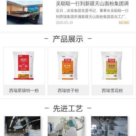
国护粮责在肩，清廉务实创实绩”为主题的警
吴聪聪一行到新疆天山面粉集团调
示教育活动。 走进警示教育基地，在讲解员
研慰问
近日，农发集团党委书记、董事长吴聪聪一行
的引导下，全体人员依次参观了“省、心、
到西瑞集团所属新疆天山面粉集团昌吉工厂、
律、诫、儆、光…
喀什工厂调研企业生产经营情况，并深入生产
2026-05-19
MORE
一线看望慰问干部职工。 吴聪聪对新疆天山
面粉集团近年来取得的优异成绩给予充分肯
定。他指出，天山面粉集团扎根边疆六十载，
全体干部职工实…
西瑞星级特一粉
西瑞饺子粉
西瑞雪花粉