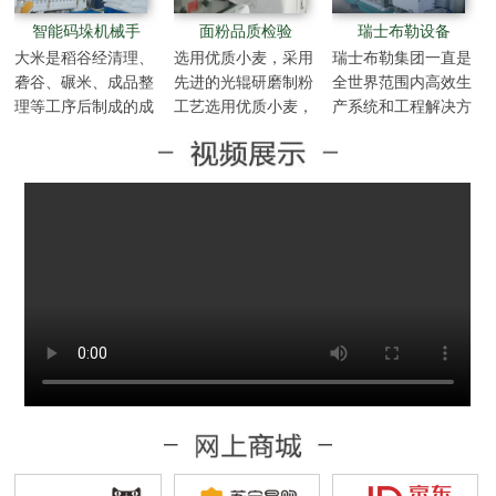
智能码垛机械手
面粉品质检验
瑞士布勒设备
大米是稻谷经清理、
选用优质小麦，采用
瑞士布勒集团一直是
砻谷、碾米、成品整
先进的光辊研磨制粉
全世界范围内高效生
理等工序后制成的成
工艺选用优质小麦，
产系统和工程解决方
品中的成品。
采用先进的光辊研磨
案的技术合作伙伴，
制粉工艺选用优质小
为粮食与食品等工业
麦，采用先进的光辊
设计和建造世界一流
研磨制粉工艺选用优
的机械设备。布勒是
质小麦，采用先进的
全球最大的谷物加工
光辊研磨制粉工艺选
技术中心，是最先进
用优质小麦，采用先
最经济的工业麦芽加
进的光辊研磨制粉工
工和酿造加工车间系
艺选用优质小麦，采
统…
用先进的光辊研磨制
粉工艺