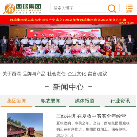
关于西瑞
品牌与产品
社会责任
企业文化
留言/建议
集团新闻
粮农要闻
媒体报道
行业资讯
三线并进 在夏收中夯实全年经营
底盘
夏粮收购，事关全年。当前，西瑞集团夏粮收
购正在有序推进，集团面粉加工、储备轮换、
粮食贸易三大板块多点发力、高效衔接，全力
2026-07-01