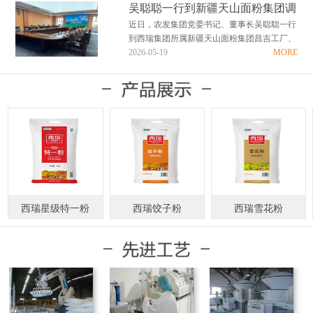
国护粮责在肩，清廉务实创实绩”为主题的警
吴聪聪一行到新疆天山面粉集团调
示教育活动。 走进警示教育基地，在讲解员
研慰问
近日，农发集团党委书记、董事长吴聪聪一行
的引导下，全体人员依次参观了“省、心、
到西瑞集团所属新疆天山面粉集团昌吉工厂、
律、诫、儆、光…
喀什工厂调研企业生产经营情况，并深入生产
2026-05-19
MORE
一线看望慰问干部职工。 吴聪聪对新疆天山
面粉集团近年来取得的优异成绩给予充分肯
定。他指出，天山面粉集团扎根边疆六十载，
全体干部职工实…
西瑞星级特一粉
西瑞饺子粉
西瑞雪花粉