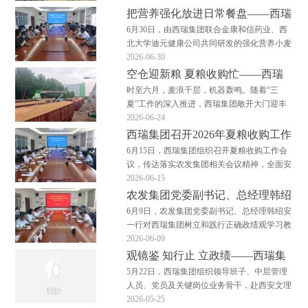
夺取夏粮收购攻坚战主动权。面粉加工板块：
把营养强化放进日常餐盘——西瑞
以收保产，筑牢粮头食尾收购链直通生产链，
集团召开活性叶酸面粉试吃启动会
6月30日，由西瑞集团联合金康和信药业、西
原粮稳则加工稳。集团各面粉工厂把夏粮收购
北大学迪元健康公司共同研发的强化营养小麦
视为全年原料保供…
粉——活性叶酸面粉正式进入重点人群试吃与
2026-06-30
健康数据采集阶段，一场将营养健康“端上”餐
空仓迎新粮 夏粮收购忙——西瑞
桌的启动会正式拉开帷幕。 随着“健康中国”战
集团夏粮收购有序开展
时至六月，麦浪千层，机器轰鸣。随着“三
略的深入推进，如何让营养摄入更精准、更便
夏”工作的深入推进，西瑞集团敞开大门迎丰
捷，已…
收，全面开启2026年夏粮收购工作。敞开收购
2026-06-24
尽管来送 为确保夏粮收购高效开展，西瑞集
西瑞集团召开2026年夏粮收购工作
团实施“早动员、早部署、早启动”策略，对所
会议
6月15日，西瑞集团组织召开夏粮收购工作会
有输送设备、检化验仪器进行检修与校准，48
议，传达落实农发集团相关会议精神，全面安
万吨仓容“…
排部署本年度夏粮收购各项工作。西瑞集团党
2026-06-15
委书记、董事长、总经理樊健出席会议并讲
农发集团党委副书记、总经理韩绍
话，总会计师郭晓凤主持会议。 会议分析了
安一行到西瑞集团调研督导树立和
6月9日，农发集团党委副书记、总经理韩绍安
2026年小麦产区情况及市场形势，宣读了集团
践行正确政绩观学习教育
一行对西瑞集团树立和践行正确政绩观学习教
夏粮收购工作方…
育进行调研督导。西瑞集团党委书记、董事
2026-06-09
长、总经理樊健一同调研并详细介绍学习教育
观镜鉴 知行止 立政绩——西瑞集
开展情况和企业生产经营情况。 督导组通过
团赴西安文理学院警示教育基地参
5月22日，西瑞集团组织领导班子、中层管理
走访生产一线、谈心谈话和交流研讨的方式全
观学习
人员、党员及关键岗位业务骨干，赴西安文理
面了解学习教育…
学院西安市警示教育基地，开展了一场以“为
2026-05-25