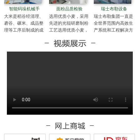
智能码垛机械手
面粉品质检验
瑞士布勒设备
大米是稻谷经清理、
选用优质小麦，采用
瑞士布勒集团一直是
砻谷、碾米、成品整
先进的光辊研磨制粉
全世界范围内高效生
理等工序后制成的成
工艺选用优质小麦，
产系统和工程解决方
品中的成品。
采用先进的光辊研磨
案的技术合作伙伴，
制粉工艺选用优质小
为粮食与食品等工业
麦，采用先进的光辊
设计和建造世界一流
研磨制粉工艺选用优
的机械设备。布勒是
质小麦，采用先进的
全球最大的谷物加工
光辊研磨制粉工艺选
技术中心，是最先进
用优质小麦，采用先
最经济的工业麦芽加
进的光辊研磨制粉工
工和酿造加工车间系
艺选用优质小麦，采
统…
用先进的光辊研磨制
粉工艺