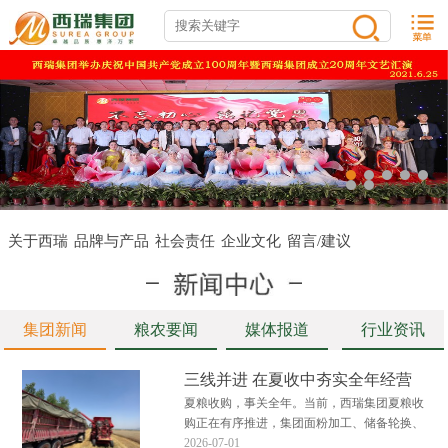
关于西瑞
品牌与产品
社会责任
企业文化
留言/建议
集团新闻
粮农要闻
媒体报道
行业资讯
三线并进 在夏收中夯实全年经营
底盘
夏粮收购，事关全年。当前，西瑞集团夏粮收
购正在有序推进，集团面粉加工、储备轮换、
粮食贸易三大板块多点发力、高效衔接，全力
2026-07-01