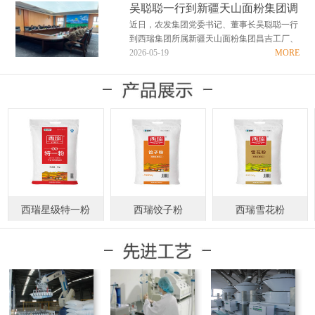
国护粮责在肩，清廉务实创实绩”为主题的警
吴聪聪一行到新疆天山面粉集团调
示教育活动。 走进警示教育基地，在讲解员
研慰问
近日，农发集团党委书记、董事长吴聪聪一行
的引导下，全体人员依次参观了“省、心、
到西瑞集团所属新疆天山面粉集团昌吉工厂、
律、诫、儆、光…
喀什工厂调研企业生产经营情况，并深入生产
2026-05-19
MORE
一线看望慰问干部职工。 吴聪聪对新疆天山
面粉集团近年来取得的优异成绩给予充分肯
定。他指出，天山面粉集团扎根边疆六十载，
全体干部职工实…
西瑞星级特一粉
西瑞饺子粉
西瑞雪花粉