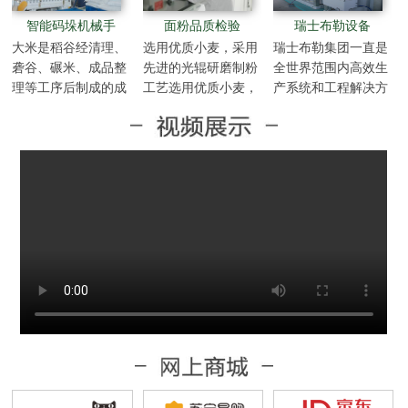
智能码垛机械手
面粉品质检验
瑞士布勒设备
大米是稻谷经清理、
选用优质小麦，采用
瑞士布勒集团一直是
砻谷、碾米、成品整
先进的光辊研磨制粉
全世界范围内高效生
理等工序后制成的成
工艺选用优质小麦，
产系统和工程解决方
品中的成品。
采用先进的光辊研磨
案的技术合作伙伴，
制粉工艺选用优质小
为粮食与食品等工业
麦，采用先进的光辊
设计和建造世界一流
研磨制粉工艺选用优
的机械设备。布勒是
质小麦，采用先进的
全球最大的谷物加工
光辊研磨制粉工艺选
技术中心，是最先进
用优质小麦，采用先
最经济的工业麦芽加
进的光辊研磨制粉工
工和酿造加工车间系
艺选用优质小麦，采
统…
用先进的光辊研磨制
粉工艺