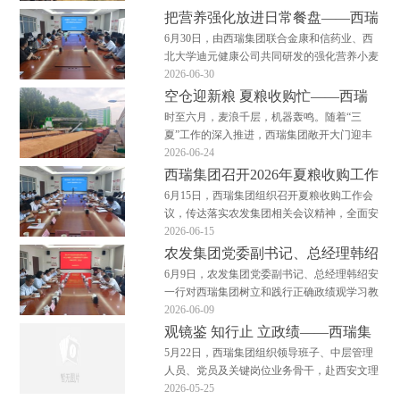
夺取夏粮收购攻坚战主动权。面粉加工板块：
把营养强化放进日常餐盘——西瑞
以收保产，筑牢粮头食尾收购链直通生产链，
集团召开活性叶酸面粉试吃启动会
6月30日，由西瑞集团联合金康和信药业、西
原粮稳则加工稳。集团各面粉工厂把夏粮收购
北大学迪元健康公司共同研发的强化营养小麦
视为全年原料保供…
粉——活性叶酸面粉正式进入重点人群试吃与
2026-06-30
健康数据采集阶段，一场将营养健康“端上”餐
空仓迎新粮 夏粮收购忙——西瑞
桌的启动会正式拉开帷幕。 随着“健康中国”战
集团夏粮收购有序开展
时至六月，麦浪千层，机器轰鸣。随着“三
略的深入推进，如何让营养摄入更精准、更便
夏”工作的深入推进，西瑞集团敞开大门迎丰
捷，已…
收，全面开启2026年夏粮收购工作。敞开收购
2026-06-24
尽管来送 为确保夏粮收购高效开展，西瑞集
西瑞集团召开2026年夏粮收购工作
团实施“早动员、早部署、早启动”策略，对所
会议
6月15日，西瑞集团组织召开夏粮收购工作会
有输送设备、检化验仪器进行检修与校准，48
议，传达落实农发集团相关会议精神，全面安
万吨仓容“…
排部署本年度夏粮收购各项工作。西瑞集团党
2026-06-15
委书记、董事长、总经理樊健出席会议并讲
农发集团党委副书记、总经理韩绍
话，总会计师郭晓凤主持会议。 会议分析了
安一行到西瑞集团调研督导树立和
6月9日，农发集团党委副书记、总经理韩绍安
2026年小麦产区情况及市场形势，宣读了集团
践行正确政绩观学习教育
一行对西瑞集团树立和践行正确政绩观学习教
夏粮收购工作方…
育进行调研督导。西瑞集团党委书记、董事
2026-06-09
长、总经理樊健一同调研并详细介绍学习教育
观镜鉴 知行止 立政绩——西瑞集
开展情况和企业生产经营情况。 督导组通过
团赴西安文理学院警示教育基地参
5月22日，西瑞集团组织领导班子、中层管理
走访生产一线、谈心谈话和交流研讨的方式全
观学习
人员、党员及关键岗位业务骨干，赴西安文理
面了解学习教育…
学院西安市警示教育基地，开展了一场以“为
2026-05-25